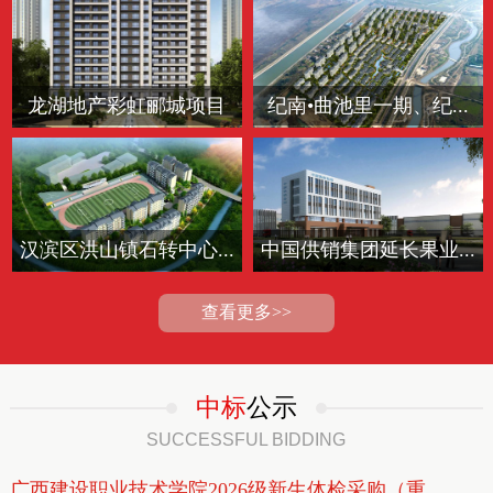
龙湖地产彩虹郦城项目
纪南•曲池里一期、纪...
汉滨区洪山镇石转中心...
中国供销集团延长果业...
查看更多>>
中标
公示
SUCCESSFUL BIDDING
广西建设职业技术学院2026级新生体检采购（重...